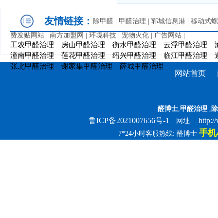
友情链接：
除甲醛
|
甲醛治理
|
郓城信息港
|
移动式螺
费发贴网站
|
南方加盟网
|
环境科技
|
宠物火化
|
广告网站
|
工农甲醛治理
房山甲醛治理
衡水甲醛治理
云浮甲醛治理
潼南甲醛治理
莲花甲醛治理
绍兴甲醛治理
临江甲醛治理
张北甲醛治理
谢家集甲醛治理
薛城甲醛治理
网站首页
醛博士
,
甲醛治理
,
除
鲁ICP备2021007656号-1
http:
网址:
手机4
7*24小时客服热线: 醛博士