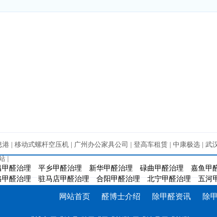
息港
|
移动式螺杆空压机
|
广州办公家具公司
|
登高车租赁
|
中康极选
|
武
站
|
昌甲醛治理
平乡甲醛治理
新华甲醛治理
碌曲甲醛治理
嘉鱼甲
格甲醛治理
驻马店甲醛治理
合阳甲醛治理
北宁甲醛治理
五河
网站首页
醛博士介绍
除甲醛资讯
除