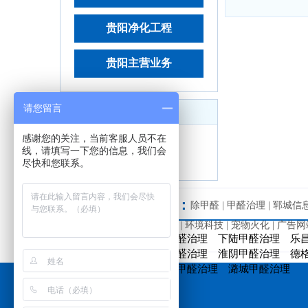
贵阳净化工程
贵阳主营业务
请您留言
7*24小时热线：
感谢您的关注，当前客服人员不在
4000271016
线，请填写一下您的信息，我们会
17660910423
尽快和您联系。
友情链接：
除甲醛
|
甲醛治理
|
郓城信
费发贴网站
|
南方加盟网
|
环境科技
|
宠物火化
|
广告网
盐都甲醛治理
宁德甲醛治理
下陆甲醛治理
乐
宏伟甲醛治理
涪城甲醛治理
淮阴甲醛治理
德
石灰窑甲醛治理
鸡东甲醛治理
潞城甲醛治理