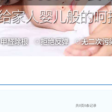
共
0
页
0
条记录