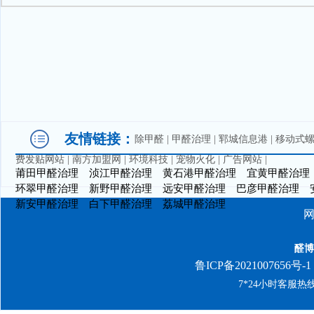
友情链接：
除甲醛
|
甲醛治理
|
郓城信息港
|
移动式
费发贴网站
|
南方加盟网
|
环境科技
|
宠物火化
|
广告网站
|
莆田甲醛治理
浈江甲醛治理
黄石港甲醛治理
宜黄甲醛治理
环翠甲醛治理
新野甲醛治理
远安甲醛治理
巴彦甲醛治理
新安甲醛治理
白下甲醛治理
荔城甲醛治理
醛博
鲁ICP备2021007656号-1
7*24小时客服热