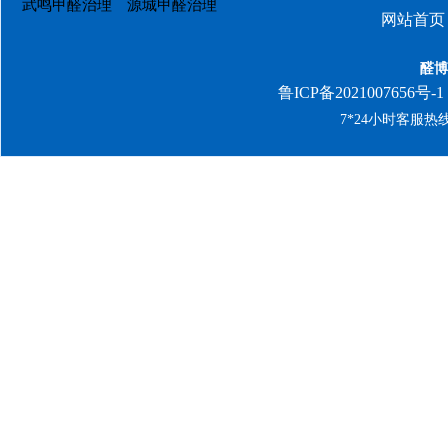
武鸣甲醛治理
源城甲醛治理
网站首页
醛博
鲁ICP备2021007656号-1
7*24小时客服热