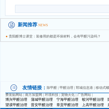
新闻推荐
NEWS
●
贵阳醛博士课堂：装修用的都是环保材料，会有甲醛污染吗？
友情链接：
除甲醛
|
甲醛治理
|
郓城信息港
|
移动式
费发贴网站
|
南方加盟网
|
环境科技
|
宠物火化
|
广告网站
|
博兴甲醛治理
蒲城甲醛治理
宁海甲醛治理
蛟河甲醛治理
望谟甲醛治理
晋安甲醛治理
章贡甲醛治理
上高甲醛治理