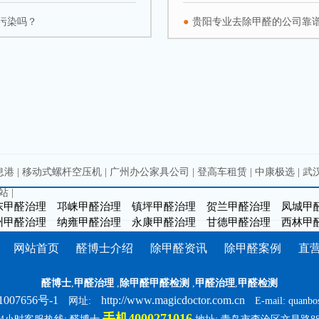
污染吗？
●
贵阳专业去除甲醛的公司靠
息港
|
移动式螺杆空压机
|
广州办公家具公司
|
登高车租赁
|
中康极选
|
武
站
|
东甲醛治理
邛崃甲醛治理
镇坪甲醛治理
贺兰甲醛治理
凤城甲
州甲醛治理
纳雍甲醛治理
永康甲醛治理
甘德甲醛治理
西林甲
网站首页
醛博士介绍
除甲醛资讯
除甲醛案例
直
醛博士
,
甲醛治理
,
除甲醛甲醛检测
,
甲醛治理
,
甲醛检测
007656号-1
http://www.magicdoctor.com.cn
网址:
E-mail: quanbo
手机4000271016