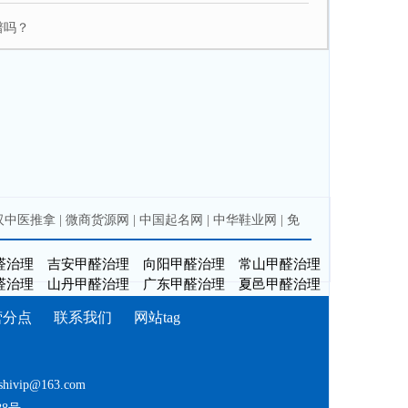
谱吗？
汉中医推拿
|
微商货源网
|
中国起名网
|
中华鞋业网
|
免
醛治理
吉安甲醛治理
向阳甲醛治理
常山甲醛治理
醛治理
山丹甲醛治理
广东甲醛治理
夏邑甲醛治理
营分点
联系我们
网站tag
shivip@163.com