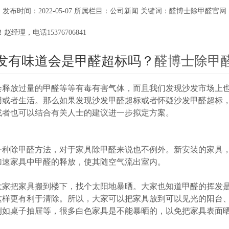
发布时间：2022-05-07 所属栏目：公司新闻 关键词：醛博士除甲醛官网
理，电话15376706841
发有味道会是甲醛超标吗？
醛博士除甲
会释放过量的甲醛等等有毒有害气体，而且我们发现沙发市场上
用或者生活。那么如果发现沙发甲醛超标或者怀疑沙发甲醛超标，
或者也可以结合有关人士的建议进一步拟定方案。
一种除甲醛方法，对于家具除甲醛来说也不例外。新安装的家具
加速家具中甲醛的释放，使其随空气流出室内。
大家把家具搬到楼下，找个太阳地暴晒。大家也知道甲醛的挥发
这样更有利于清除。所以，大家可以把家具放到可以见光的阳台
例如桌子抽屉等，很多白色家具是不能暴晒的，以免把家具表面