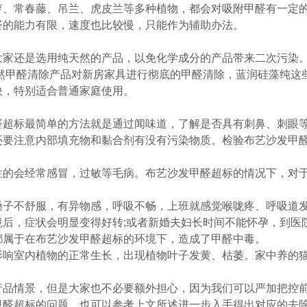
萝、常春藤、吊兰、虎皮兰等多种植物，都会对吸附甲醛有一定
醛的能力有限，速度也比较慢，只能作为辅助办法。
大家还是选用纯天然的产品，以免化学成分的产品带来二次污染
天然甲醛清除产品对新房家具进行彻底的甲醛清除，蓝润硅藻纯这
快，特别适合普通家庭使用。
醛超标最简单的方法就是通过闻味道，了解是否具有刺鼻、刺眼
还要注意内部填充物和黏合剂有没有污染物质。检验布艺沙发甲
性的会经常感冒，过敏等毛病。布艺沙发甲醛超标的情况下，对
嗓子不舒服，有异物感，呼吸不畅，上班就感觉喉咙疼、呼吸道
境后，症状会明显变得好转;或者新婚夫妇长时间不能怀孕，到医
都属于在布艺沙发甲醛超标的环境下，造成了甲醛中毒。
影响室内植物的正常生长，出现植物叶子发黄、枯萎。家中养的
产品情景，但是大家也不必要额外担心，因为我们可以严加把控
甲醛超标的问题，也可以参考上文所述进一步入手得出对应的去