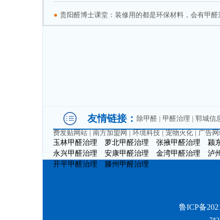
●
贵阳醛博士课堂：装修用的都是环保材料，会有甲醛
友情链接：
除甲醛
|
甲醛治理
|
郓城信
费发贴网站
|
南方加盟网
|
环境科技
|
宠物火化
|
广告网
玉林甲醛治理
萝北甲醛治理
张掖甲醛治理
颍
永兴甲醛治理
安康甲醛治理
金湾甲醛治理
泸
开平甲醛治理
滕州甲醛治理
鲁ICP备2021