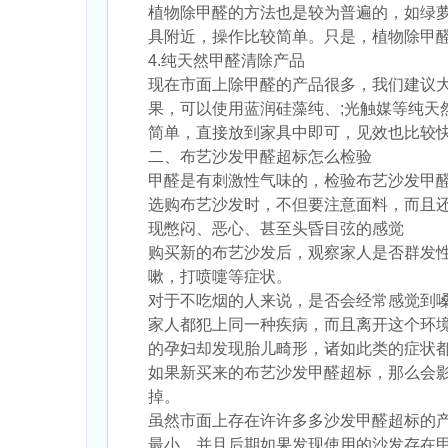
植物除甲醛的方法也是较为普遍的，如绿
具附近，操作比较简单。只是，植物除甲
4.纯天然甲醛清除产品
现在市面上除甲醛的产品很多，我们建议
果，可以使用蓝润硅藻纯、;光触媒等纯
简单，直接放到家具中即可，见效也比较
二、布艺沙发甲醛超标怎么检验
甲醛是有刺激性气味的，检验布艺沙发甲
选购布艺沙发时，不但要注意面料，而且
现憋闷、恶心、甚至头昏目弦的感觉
购买新的布艺沙发后，观察家人是否群发
嗽，打喷嚏等症状。
对于不吃烟的人来说，是否会经常感觉到
家人都犯上同一种疾病，而且离开这个环
的孕妇却发现胎儿畸形，诸如此类的症状
如果新买来的布艺沙发甲醛超标，那么会
掉。
虽然市面上存在许许多多沙发甲醛超标的
最小，并且后期如果发现使用的沙发存在