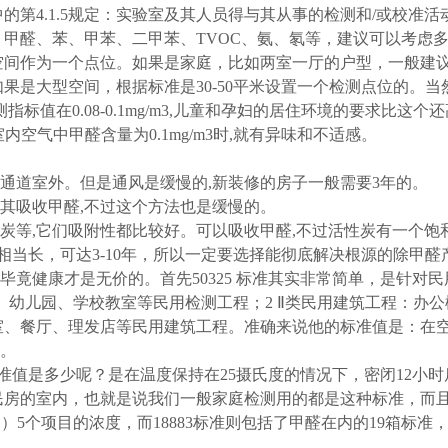
的第4.1.5规定：实验室及其人员得与其从事的检测和/或校准
甲醛、苯、甲苯、二甲苯、TVOC、氨、氡等，建议可以考虑
空间作为一个点位。如果是家庭，比如两室一厅的户型，一般建
果是大型空间，根据标准是30-50平米设置一个检测点位的。
标值在0.08-0.1mg/m3,儿童和孕妇的居住环境的要求比
喘.当室内空气中甲醛含量为0.1mg/m3时,就有异味和不适感。
体通道室外。但是通风是缓慢的,新装修的房子一般需要3年的。
让其吸收甲醛,不过这个方法也是缓慢的。
性炭等,它们吸附性都比较好。可以吸收甲醛,不过活性炭有一个饱
相当长，可达3-10年，所以一定要选择能彻底解决根源的除甲醛
准,毕竟健康才是无价的。首先50325 标准其实非常简单，是针
、幼儿园、学校教室等民用检测工程；2 Ⅱ类民用建筑工程：办
室、餐厅、理发店等民用建筑工程。准确来说他的标准值是：在空
格。
准值是多少呢？是在温度保持在25摄氏度的情况下，密闭12小时后
于居民房的室内，也就是说我们一般家庭检测用的都是这种标准，而且50
）5个项目的浓度，而18883标准则包括了甲醛在内的19箱标