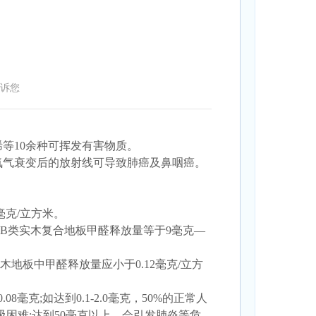
诉您
等10余种可挥发有害物质。
氡气衰变后的放射线可导致肺癌及鼻咽癌。
。
毫克/立方米。
;B类实木复合地板甲醛释放量等于9毫克—
木地板中甲醛释放量应小于0.12毫克/立方
;如达到0.1-2.0毫克，50%的正常人
呼吸困难;达到50毫克以上，会引发肺炎等危