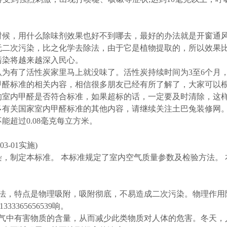
时候，用什么除味剂效果也好不到哪去，最好的办法就是开窗通
无二次污染，比之化学去除法，由于它是植物提取的，所以效果
污染将越来越深入民心。
为有了活性炭家里马上就没味了。活性炭持续时间为3至6个月
甲醛标准的相关内容，相信很多朋友已经有所了解了，大家可以
的室内甲醛是否符合标准，如果超标的话，一定要及时清除，这
多有关国家室内甲醛标准的其他内容，请继续关注土巴兔装修网
超过0.08毫克每立方米。
03-01实施)
，制定本标准。 本标准规定了室内空气质量参数及检验方法。
方法，特点是物理吸附，吸附彻底，不易造成二次污染。物理作用
e31333365656539响。
空气中有害物质的含量，从而减少此类物质对人体的危害。冬天，