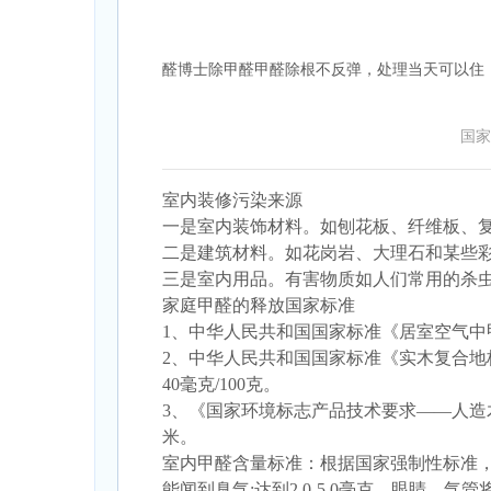
醛博士除甲醛甲醛除根不反弹，处理当天可以住！赵经
国家
室内装修污染来源
一是室内装饰材料。如刨花板、纤维板、复
二是建筑材料。如花岗岩、大理石和某些
三是室内用品。有害物质如人们常用的杀
家庭甲醛的释放国家标准
1、中华人民共和国国家标准《居室空气中甲
2、中华人民共和国国家标准《实木复合地板
40毫克/100克。
3、《国家环境标志产品技术要求——人造木
米。
室内甲醛含量标准：根据国家强制性标准，关闭
能闻到臭气;达到2.0-5.0毫克，眼睛、