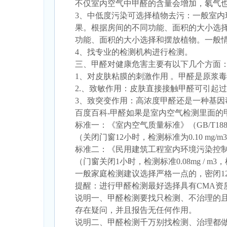
不仅室内空气中甲醛的含量会增加，氡气
3、中低度污染可选择植物去污：一般室内
果。根据房间的不同功能、面积的大小选择
功能、面积的大小选择和摆放植物。一般情
4、找专业的检测机构进行检测。
三、甲醛对健康危害主要有以下几个方面
1、对皮肤粘膜的刺激作用 。甲醛是原浆
2.、致敏作用：皮肤直接接触甲醛可引起
3、致突变作用：高浓度甲醛还是一种基
百度百科-甲醛如果是室内空气检测里面的
标准一：《室内空气质量标准》（GB/T18883
（关闭门窗12小时，检测标准为0.10 mg/m
标准二：《民用建筑工程室内环境污染控制规范》
（门窗关闭1小时，检测标准0.08mg / m3，
一般家庭检测建议选择严格一点的，密闭12小时
提醒：进行甲醛检测最好选择具有CMA资
说明一、甲醛检测要找只检测、不治理的且
存在疑问，并且报告无任何作用。
说明二、甲醛检测千万别找检测、治理都做的公司。因