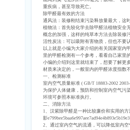
重疾病，甚至导致死亡。
除甲醛最有效的方法
通风法：装修刚结束污染释放量最大，这
植物法：首先较化学去除甲醛法植物安全
概念的加强，这样的纯草本方法去除装修
活性炭法：可以吸附有害物质，但也不要认
以上就是小编为大家介绍的有关国家室内
里的甲醛检测有一个参考，看看自己家里
小编的介绍到这里就结束了，想要了解更
材质来决定的，一般室内的甲醛浓度指数不能
一、检测标准
室内空气质量标准 ( GB/T 18883-2002 2003-
为保护人体健康，预防和控制室内空气污染
环境可参照本标准执行。
二、消除方法
1、汉紫除甲醛是一种比较廉价和实用的
影e799bee5baa6e997aee7ad94e4b893e5b19
2、通过室内空气的流通，可以降低室内