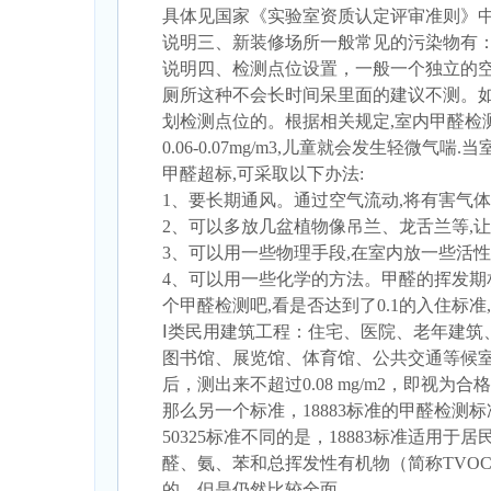
具体见国家《实验室资质认定评审准则》中
说明三、新装修场所一般常见的污染物有：
说明四、检测点位设置，一般一个独立的
厕所这种不会长时间呆里面的建议不测。如
划检测点位的。根据相关规定,室内甲醛检测指
0.06-0.07mg/m3,儿童就会发生轻微气
甲醛超标,可采取以下办法:
1、要长期通风。通过空气流动,将有害气
2、可以多放几盆植物像吊兰、龙舌兰等,
3、可以用一些物理手段,在室内放一些活
4、可以用一些化学的方法。甲醛的挥发期
个甲醛检测吧,看是否达到了0.1的入住标
Ⅰ类民用建筑工程：住宅、医院、老年建筑
图书馆、展览馆、体育馆、公共交通等候
后，测出来不超过0.08 mg/m2，即视为合
那么另一个标准，18883标准的甲醛检测标
50325标准不同的是，18883标准适用
醛、氨、苯和总挥发性有机物（简称TVOC
的，但是仍然比较全面。