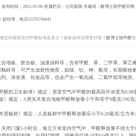
发布时间：2022-05-06 所属栏目：公司新闻 关键词：醛博士除甲醛官网
理，电话15376706841
规定的最新室内甲醛标准是多少？超标如何治理更好呢？
醛博士除甲醛
告
合地板、胶合板、油漆涂料等，含有甲醛、苯、二甲苯、苯乙烯
彩釉砖等，可产生放射性物质，如镭、钍、钾、氡等，长期吸收
虫剂、涂改液、化妆品等，也会产生一氧化碳、二氯甲烷等物质
醛的卫生标准》规定：居室空气中甲醛的最高容许浓度为0.08
》规定：A类实木复合地板甲醛释放量小于和等于9毫克/100克
质板材》规定：人造板材中甲醛释放量应小于0.20毫克/立方米;
门窗1小时后，每立方米室内空气中，甲醛释放量不得大于0.08毫克
气管将受到强烈刺激，出现打喷嚏、咳嗽等症状;达到10毫克以上，