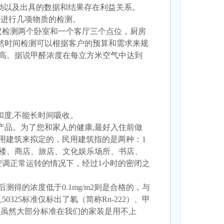
活动以及出具的数据和结果存在利益关系。
多进行几项物质的检测。
议检测两个卧室和一个客厅三个点位，厨房
当然时间检测可以根据客户的预算和需求来规
这个还高。据说甲醛浓度在每立方米空气中达到
和度,不能长时间吸收。
产品。为了您和家人的健康,最好入住前做
对民用建筑来拟定的，民用建筑指的是两种：1
公楼、商店、旅店、文化娱乐场所、书店、
调正常运转的情况下，经过1小时的密闭之
测得的浓度低于0.1mg/m2则是合格的，与
325标准仅标出了氡（简称Rn-222）、甲
准，虽然大部分标准在我们的家装是用不上