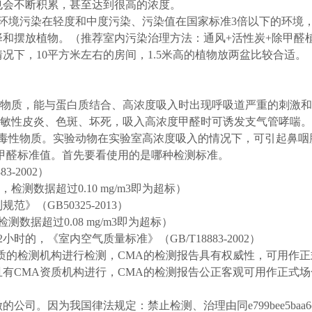
也会不断积累，甚至达到很高的浓度。
环境污染在轻度和中度污染、污染值在国家标准3倍以下的环境
和摆放植物。（推荐室内污染治理方法：通风+活性炭+除甲醛
况下，10平方米左右的房间，1.5米高的植物放两盆比较合适。
：
毒物质，能与蛋白质结合、高浓度吸入时出现呼吸道严重的刺激
过敏性皮炎、色斑、坏死，吸入高浓度甲醛时可诱发支气管哮喘。
因毒性物质。实验动物在实验室高浓度吸入的情况下，可引起鼻咽
甲醛标准值。首先要看使用的是哪种检测标准。
-2002）
3，检测数据超过0.10 mg/m3即为超标）
（GB50325-2013）
检测数据超过0.08 mg/m3即为超标）
的，《室内空气质量标准》（GB/T18883-2002）
质的检测机构进行检测，CMA的检测报告具有权威性，可用作正
有CMA资质机构进行，CMA的检测报告公正客观可用作正式
为我国律法规定：禁止检测、治理由同e799bee5baa6e78988e